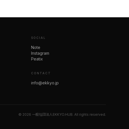
SOCIAL
Note
Instagram
Peatix
CONTACT
info@ekkyo.jp
©
2026
一般社団法人EKKYO.HUB. All rights reserved.