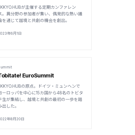
EKKYO.HUBが主催する定期カンファレン
ス。異分野の参加者が集い、偶発的な熱い議
論を通じて越境と共創の機会を創出。
2023年6月1日
Summit
Tobitate! EuroSummit
EKKYO.HUBの原点。ドイツ・ミュンヘンで
ヨーロッパを中心に15カ国から48名のトビタ
テ生が集結し、越境と共創の最初の一歩を踏
み出した。
2022年8月20日