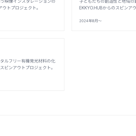
問う映像インスタレーションの
子どもたちの創造性と地域の
ンアウトプロジェクト。
EKKYO.HUBからのスピン
2024年8月〜
メタルフリー有機発光材料の化
るスピンアウトプロジェクト。