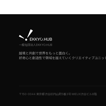
一般社団法人EKKYO.HUB
越境と共創で世界をもっと面白く。
好奇心と創造性で領域を越えていくクリエイティブユニッ
〒150-0044 東京都渋谷区円山町5番3号 MIEUX渋谷ビル8階